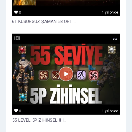
0
1 yıl önce
61 KUSURSUZ ŞAMAN 58 ORT ...
0
1 yıl önce
55 LEVEL 5P ZİHİNSEL !! |...