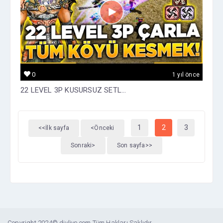
0
1 yıl önce
22 LEVEL 3P KUSURSUZ SETL...
1
2
3
<<İlk sayfa
<Önceki
Sonraki>
Son sayfa>>
Copyright 2024© divlive.com Tüm Hakları Saklıdır