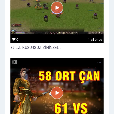
0
1 yıl önce
39 LvL KUSURSUZ ZİHİNSEL ...