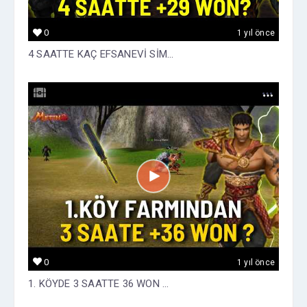
0
1 yıl önce
4 SAATTE KAÇ EFSANEVİ SİM...
0
1 yıl önce
1. KÖYDE 3 SAATTE 36 WON ...