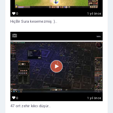
0
1 yıl önce
HiçBir Sura kesemezmiş :)...
0
1 yıl önce
47 ort zehir kılıcı düşür...