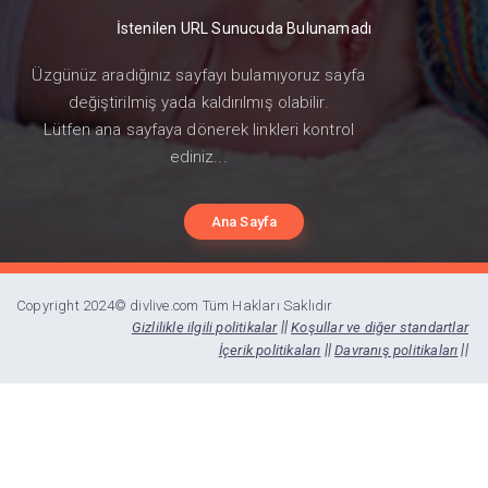
İstenilen URL Sunucuda Bulunamadı
Üzgünüz aradığınız sayfayı bulamıyoruz sayfa
değiştirilmiş yada kaldırılmış olabilir.
Lütfen ana sayfaya dönerek linkleri kontrol
ediniz...
Ana Sayfa
Copyright 2024© divlive.com Tüm Hakları Saklıdır
||
Gizlilikle ilgili politikalar
Koşullar ve diğer standartlar
||
||
İçerik politikaları
Davranış politikaları