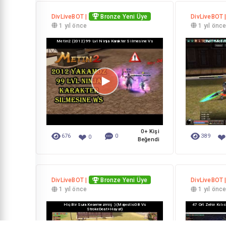
DivLiveBOT |
Bronze Yeni Üye
DivLiveBOT 
1 yıl önce
1 yıl önc
Metin2 (2012) 99 Lvl Ninja Karakter Silmesine Vs
CneT Metin2
0+ Kişi
❤
676
0
389
0
Beğendi
DivLiveBOT |
Bronze Yeni Üye
DivLiveBOT 
1 yıl önce
1 yıl önc
HiçBir Sura Kesemezmiş :) (Majestic08 Vs
47 Ort Zehir Kılı
StrokeDeat+hayat)