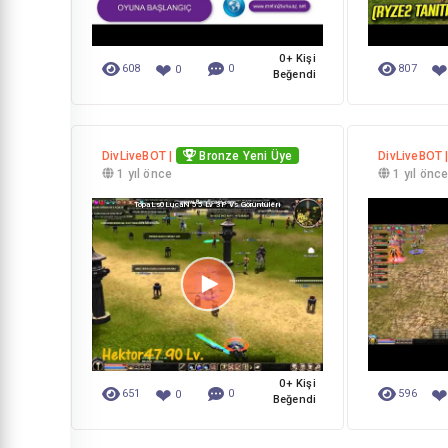
0+ Kişi
❤
608
0
807
0
Beğendi
DivLiveBOT |
Bronze Yeni Üye
DivLiveBOT 
1 yıl önce
1 yıl önc
TopaLs0LucaN 55 Lv 3P Vs Görüntüleri
0+ Kişi
❤
651
0
596
0
Beğendi