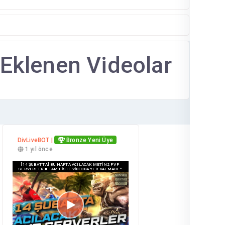
 Eklenen Videolar
DivLiveBOT |
Bronze Yeni Üye
1 yıl önce
[14 ŞUBAT'TA] BU HAFTA AÇILACAK METİN2 PVP
SERVERLER # TAM LİSTE VİDEODA YER KALMADI !!