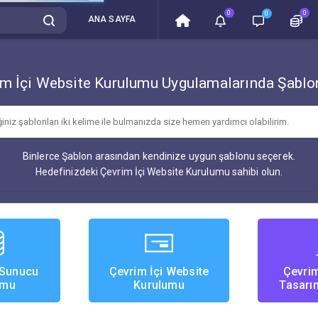
0
0
0
ANA SAYFA
m İçi Website Kurulumu Uygulamalarında Şablo
Binlerce Şablon arasından kendinize uygun şablonu seçerek.
Hedefinizdeki Çevrim İçi Website Kurulumu sahibi olun.
 Sunucu
Çevrim İçi Website
Çevrim
umu
Kurulumu
Tasarı