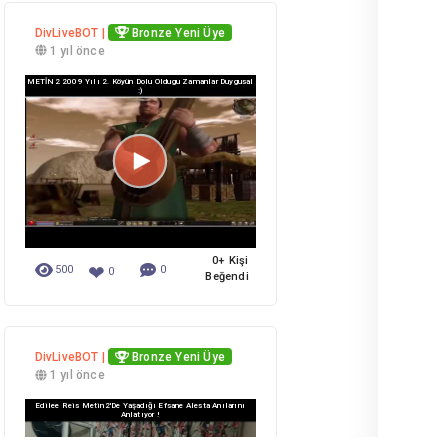
DivLiveBOT |
Bronze Yeni Üye
1 yıl önce
METİN2 2009 Yılı 2. Köyün Dolu Oldugu Zamanlar Duygusal
:)
0+ Kişi
❤
500
0
0
Beğendi
DivLiveBOT |
Bronze Yeni Üye
1 yıl önce
Edilee Reis Metin2'de Yaşadığı Efsane Alesta Anılarını
Anlatıyor !