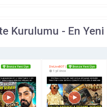
te Kurulumu - En Yeni
|
Bronze Yeni Üye
DivLiveBOT |
Bronze Yeni Üye
e
1 yıl önce
ILACAKSINIZ!! // YENİ TARZ 1-99
PETRA 2 II 70/120 YAPISIYLA EFSANE SERVER
! #metin2pvp #metin2 #ryze2 #1
TANITIM II EN DETAYLI ŞEKLİYLE SİZLERLE AMCAM