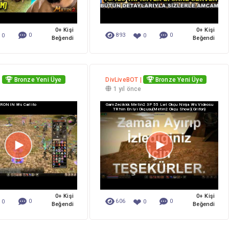
0+ Kişi
0+ Kişi
❤
❤
0
893
0
0
0
Beğendi
Beğendi
|
Bronze Yeni Üye
DivLiveBOT |
Bronze Yeni Üye
e
1 yıl önce
RONIN Ws Carlito
GamZecikkk Metin2 3P 55 Lwl Okçu Ninja Ws Videosu
TR'nin En Iyi Okçusu(metin2 Okçu Show)( Grifon)
0+ Kişi
0+ Kişi
❤
❤
0
606
0
0
0
Beğendi
Beğendi