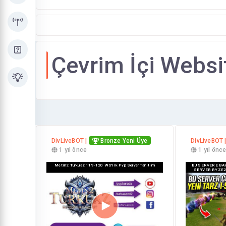
Çevrim İçi Websi
DivLiveBOT |
Bronze Yeni Üye
DivLiveBOT 
1 yıl önce
1 yıl önc
Metin2 Turkuaz 119-120 WS'lik Pvp Server Tanıtım
BU SERVERE BAY
SERVER RYZE2!