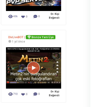
0+ Kişi
❤
436
0
0
Beğendi
DivLiveBOT |
Bronze Yeni Üye
1 yıl önce
Metin2'nin Duygulandıran Çok Eski Fotoğrafları (SONUNA
KADAR İZLE)
0+ Kişi
❤
710
0
0
Beğendi