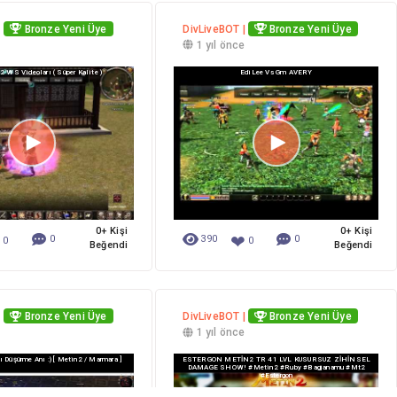
|
Bronze Yeni Üye
DivLiveBOT |
Bronze Yeni Üye
e
1 yıl önce
 WS Videoları ( Süper Kalite )
EdiLee Vs Gm AVERY
0+ Kişi
0+ Kişi
❤
❤
0
390
0
0
0
Beğendi
Beğendi
|
Bronze Yeni Üye
DivLiveBOT |
Bronze Yeni Üye
e
1 yıl önce
cı Düşürme Anı :) [ Metin2 / Marmara ]
ESTERGON METİN2 TR 41 LVL KUSURSUZ ZİHİNSEL
DAMAGE SHOW! #metin2 #ruby #bagjanamu #mt2
#estergon