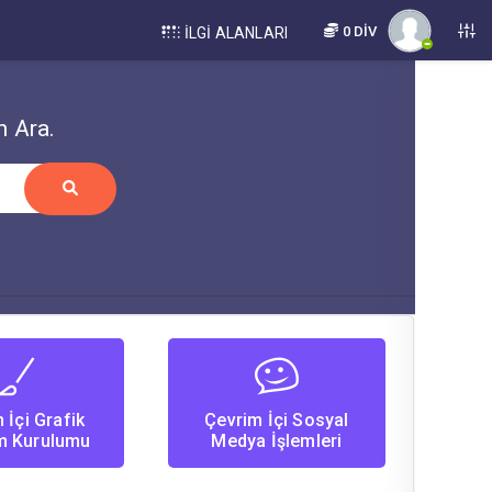
0 DİV
İLGI ALANLARI
n Ara.
 İçi Grafik
Çevrim İçi Sosyal
m Kurulumu
Medya İşlemleri